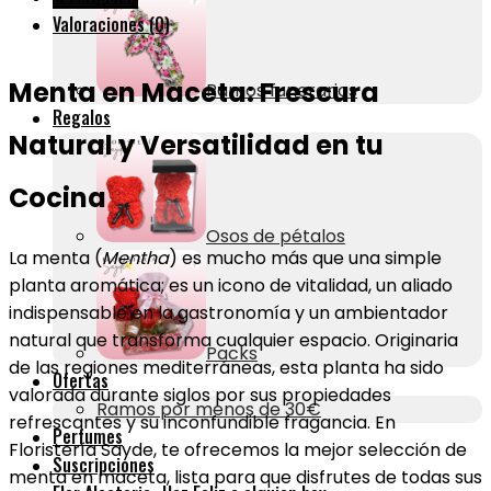
Floristería
Valoraciones (0)
Sayde
cantidad
Menta en Maceta: Frescura
Ramos funerarios
Regalos
Natural y Versatilidad en tu
Cocina
Osos de pétalos
La menta (
Mentha
) es mucho más que una simple
planta aromática; es un icono de vitalidad, un aliado
indispensable en la gastronomía y un ambientador
natural que transforma cualquier espacio. Originaria
Packs
de las regiones mediterráneas, esta planta ha sido
Ofertas
valorada durante siglos por sus propiedades
Ramos por menos de 30€
refrescantes y su inconfundible fragancia. En
Perfumes
Floristería Sayde, te ofrecemos la mejor selección de
Suscripciones
menta en maceta, lista para que disfrutes de todas sus