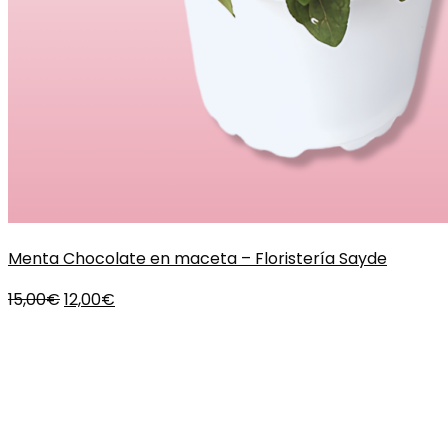
Menta Chocolate en maceta – Floristería Sayde
El
El
15,00
€
12,00
€
precio
precio
original
actual
era:
es:
15,00€.
12,00€.