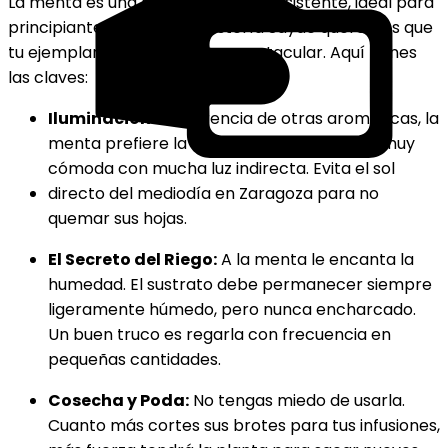
La menta es una planta rústica y resistente, ideal para
principiantes, pero en Floristería Sayde queremos que
tu ejemplar luzca siempre espectacular. Aquí tienes
las claves:
Iluminación:
A diferencia de otras aromáticas, la
menta prefiere la
semisombra
. Se siente muy
cómoda con mucha luz indirecta. Evita el sol
directo del mediodía en Zaragoza para no
quemar sus hojas.
El Secreto del Riego:
A la menta le encanta la
humedad. El sustrato debe permanecer siempre
ligeramente húmedo, pero nunca encharcado.
Un buen truco es regarla con frecuencia en
pequeñas cantidades.
Cosecha y Poda:
No tengas miedo de usarla.
Cuanto más cortes sus brotes para tus infusiones,