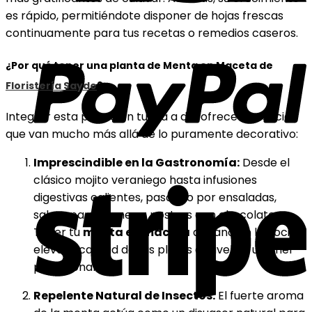
es rápido, permitiéndote disponer de hojas frescas
continuamente para tus recetas o remedios caseros.
¿Por qué tener una planta de Menta en Maceta de
Floristería Sayde
?
Integrar esta planta en tu día a día ofrece beneficios
que van mucho más allá de lo puramente decorativo:
Imprescindible en la Gastronomía:
Desde el
clásico mojito veraniego hasta infusiones
digestivas calientes, pasando por ensaladas,
salsas para carnes o postres con chocolate.
Tener tu
menta en maceta
a mano en la cocina
eleva la calidad de tus platos al nivel de un chef
profesional.
Repelente Natural de Insectos:
El fuerte aroma