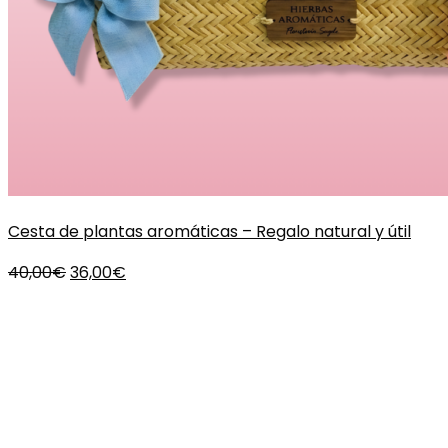
Cesta de plantas aromáticas – Regalo natural y útil
El
El
40,00
€
36,00
€
precio
precio
original
actual
era:
es:
40,00€.
36,00€.