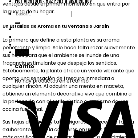
Flor Aleatoria- Haz Feliz a alguien hoy
ventajas desde el primer momento en que entra por
la puerta de tu hogar.
Buscar
por:
Un Estallido de Aroma en tu Ventana o Jardín
Lo primero que define a esta planta es su aroma
penetrante y limpio. Solo hace falta rozar suavemente
0,00
€
sus hojas para que el ambiente se inunde de una
fragancia estimulante que despeja los sentidos.
Carrito
Estéticamente, la planta ofrece un verde vibrante que
aporta una sensación de frescura inmediata a
No hay productos en el carrito.
cualquier rincón. Al adquirir una menta en maceta,
obtienes un elemento decorativo vivo que combina a
la perfección con el estilo rústico o moderno de una
cocina funcional.
Sus hojas dentadas y tallos vigorosos crecen de forma
exuberante, lo que la convierte en una de las plantas
más gratificantes de cultivar. Además, su crecimiento