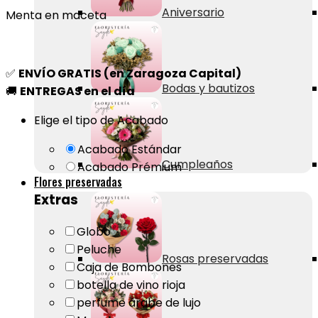
Aniversario
Menta en maceta
✅
ENVÍO GRATIS (en Zaragoza Capital)
Bodas y bautizos
🚚
ENTREGAS en el día
Elige el tipo de Acabado
Acabado Estándar
Cumpleaños
Acabado Prémium
Flores preservadas
Extras
Globo
Peluche
Rosas preservadas
Caja de Bombones
botella de vino rioja
perfume árabe de lujo