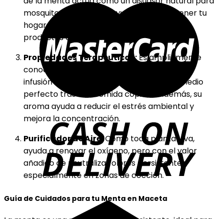
de la menta actúa como un disuasor natural para
mosquitos y hormigas, ayudando a mantener tu
hogar protegido de forma ecológica y sin
productos químicos.
Propiedades Terapéuticas:
Es ampliamente
conocida por sus beneficios digestivos. Una
infusión de hojas recién cortadas es el remedio
perfecto tras una comida copiosa. Además, su
aroma ayuda a reducir el estrés ambiental y
mejora la concentración.
Purificador de Aire:
Como toda planta viva,
ayuda a renovar el oxígeno, pero con el valor
añadido de neutralizar olores persistentes,
especialmente en zonas de cocción.
Guía de Cuidados para tu Menta en Maceta