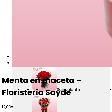
Ramos divertidos
Personalizados
Rosas
Celebraciones
Menta en maceta –
San valentín
Floristería Sayde
12,00
€