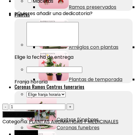
Macetas
Ramos preservados
¿Quieres añadir una dedicatoria?
Plantas
Arreglos con plantas
Elige la fecha de entrega
Plantas de temporada
Franja horaria
Coronas Ramos Centros funerarios
Menta
en
Añadir al carrito
Centros fúnebres
maceta
Categoría:
PLANTAS AROMÁTICAS Y MEDICINALES
Coronas funebres
-
Descripción