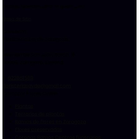
regalos, funerales, decir te quiero…..etc
Mapa de Sitio
Contacto
Floristería Sayde Zaragoza
Avenida de San Juan Bosco, 18
50009
,
Zaragoza, España
T:
622861589
floristeriasayde@gmail.com
Comprar Flores Online
Plantas
Terrarios de plantas
Ramos de flores en Zaragoza
Flores preservadas
Coronas Ramos Centros funerarios