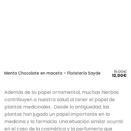
15,00
€
Menta Chocolate en maceta – Floristería Sayde
El
El
12,00
€
precio
pr
original
ac
era:
es
15,00€.
12
Además de su papel ornamental, muchas hierbas
contribuyen a nuestra salud al tener el papel de
plantas medicinales . Desde la antigüedad, las
plantas han jugado un papel importante en la
medicina y la farmacia. Una situación similar ocurrió
en el caso de la cosmética y la perfumería que