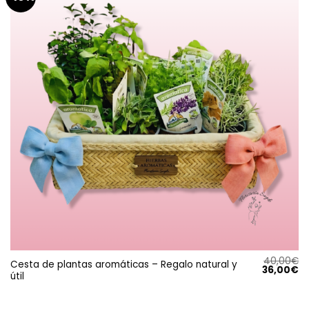
40,00
€
Cesta de plantas aromáticas – Regalo natural y
El
El
36,00
€
útil
precio
pr
original
ac
era:
es
40,00€.
36