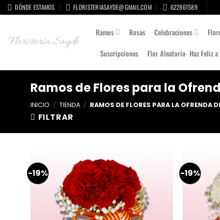
Skip
DÓNDE ESTAMOS
FLORISTERIASAYDE@GMAIL.COM
622861589
to
content
Ramos
Rosas
Celebraciones
Flor
Suscripciones
Flor Aleatoria- Haz Feliz a
Ramos de Flores para la Ofrenda
INICIO
/
TIENDA
/
RAMOS DE FLORES PARA LA OFRENDA DE
FILTRAR
-19%
-19%