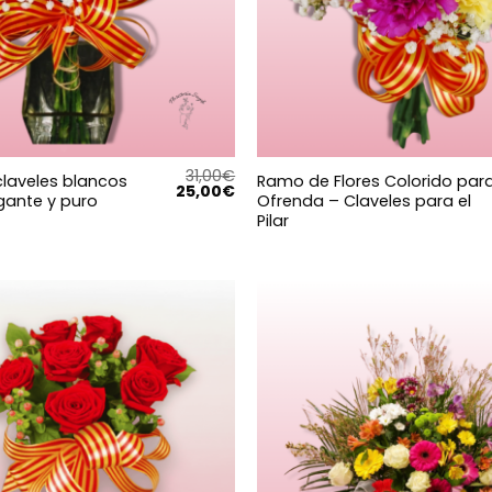
31,00
€
laveles blancos
Ramo de Flores Colorido par
El
El
25,00
€
egante y puro
Ofrenda – Claveles para el
precio
precio
Pilar
original
actual
era:
es:
31,00€.
25,00€.