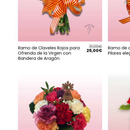
31,00
€
Ramo de Claveles Rojos para
Ramo de c
El
El
25,00
€
Ofrenda de la Virgen con
Pilares el
precio
precio
Bandera de Aragón
original
actual
era:
es:
31,00€.
25,00€.