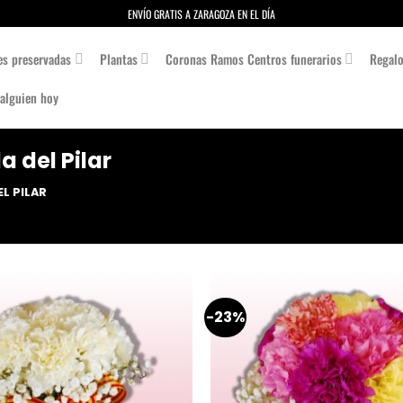
ENVÍO GRATIS A ZARAGOZA EN EL DÍA
es preservadas
Plantas
Coronas Ramos Centros funerarios
Regal
 alguien hoy
 del Pilar
L PILAR
-23%