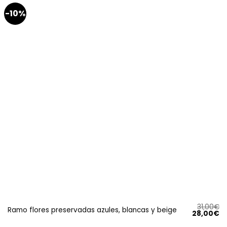
-10%
31,00
€
Ramo flores preservadas azules, blancas y beige
El
El
28,00
€
precio
pr
original
ac