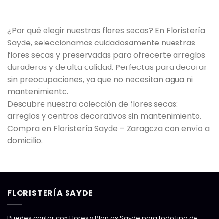
era:
es
31,00€.
28
¿Por qué elegir nuestras flores secas? En Floristería
Sayde, seleccionamos cuidadosamente nuestras
flores secas y preservadas para ofrecerte arreglos
duraderos y de alta calidad. Perfectas para decorar
sin preocupaciones, ya que no necesitan agua ni
mantenimiento.
Descubre nuestra colección de flores secas:
arreglos y centros decorativos sin mantenimiento.
Compra en Floristería Sayde – Zaragoza con envío a
domicilio.
FLORISTERÍA SAYDE
Puedes contar con Flores y Plantas Sayde para todo tipo de