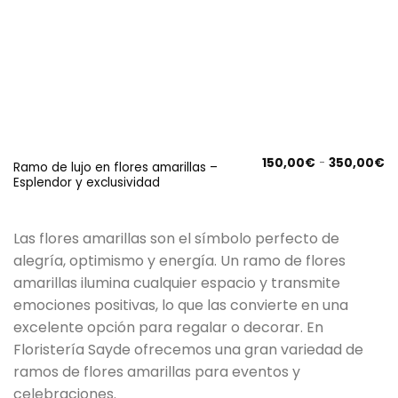
R
150,00
€
-
350,00
€
Ramo de lujo en flores amarillas –
d
Esplendor y exclusividad
pr
d
15
ha
3
Las flores amarillas son el símbolo perfecto de
alegría, optimismo y energía. Un ramo de flores
amarillas ilumina cualquier espacio y transmite
emociones positivas, lo que las convierte en una
excelente opción para regalar o decorar. En
Floristería Sayde ofrecemos una gran variedad de
ramos de flores amarillas para eventos y
celebraciones.