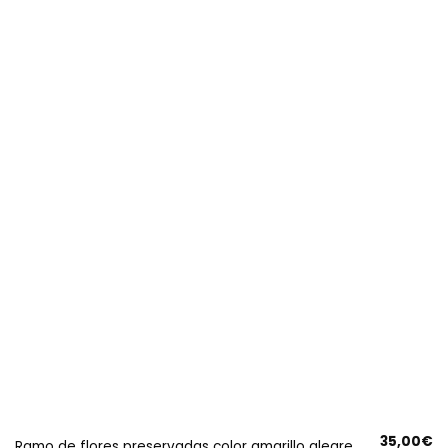
35,00
€
Ramo de flores preservadas color amarillo alegre