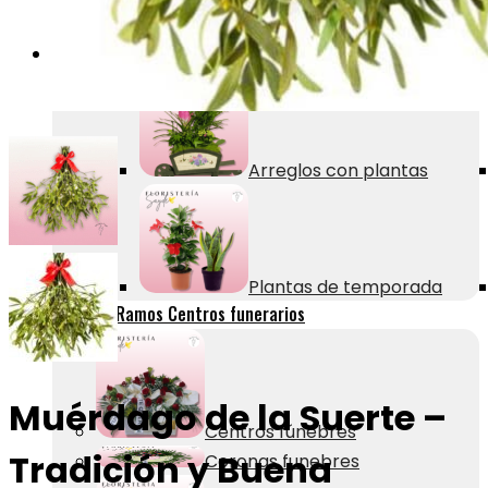
Ramos preservados
Plantas
Arreglos con plantas
Plantas de temporada
Coronas Ramos Centros funerarios
Muérdago de la Suerte –
Centros fúnebres
Tradición y Buena
Coronas funebres