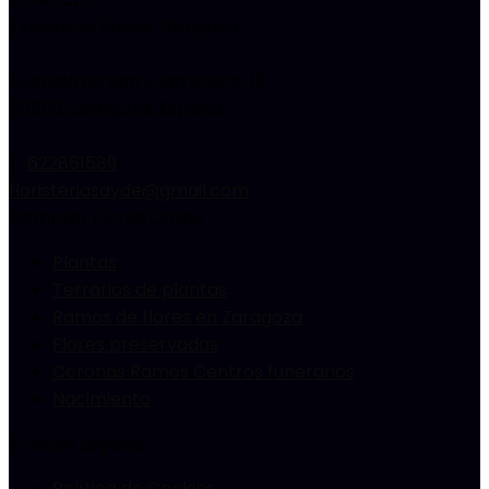
Floristería Sayde Zaragoza
Avenida de San Juan Bosco, 18
50009
,
Zaragoza, España
T:
622861589
floristeriasayde@gmail.com
Comprar Flores Online
Plantas
Terrarios de plantas
Ramos de flores en Zaragoza
Flores preservadas
Coronas Ramos Centros funerarios
Nacimiento
Enlaces Legales
Política de Cookies