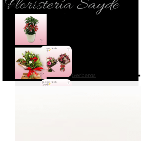
Regalar estas Fiestas
Menú
Ramos
Gerberas
Lilium