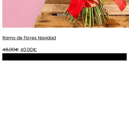
Ramo de flores Navidad
El
El
46,00
€
40,00
€
precio
precio
-15%
original
actual
era:
es:
46,00€.
40,00€.