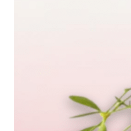
Margaritas
Claveles
Ramos Premium
Ramos de novia
Ramos naturales