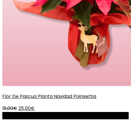
Flor De Pascua Planta Navidad Poinsettia
El
El
31,00
€
25,00
€
precio
precio
-13%
original
actual
era:
es: