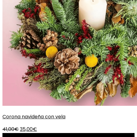
Corona navideña con vela
El
El
41,00
€
35,00
€
precio
precio
-17%