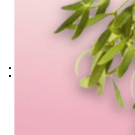
Ramos divertidos
Personalizados
Rosas
Celebraciones
San valentín