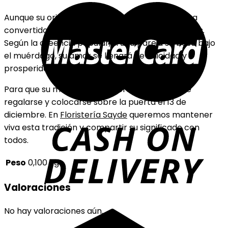
Aunque su origen es anglosajón, en España se ha
convertido en parte de las festividades navideñas.
Según la creencia popular, si una pareja se besa bajo
el muérdago, su amor se llenará de felicidad y
prosperidad.
Para que su magia funcione, el muérdago debe
regalarse y colocarse sobre la puerta el 13 de
diciembre. En
Floristería Sayde
queremos mantener
viva esta tradición y compartir su significado con
todos.
Peso
0,100 kg
Valoraciones
No hay valoraciones aún.