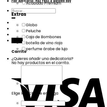
Flor Aleatoria- Haz Feliz a alguien hoy
Acabado Prémium
Buscar
Extras
por:
Globo
Peluche
Caja de Bombones
0,00
€
botella de vino rioja
perfume árabe de lujo
Carrito
¿Quieres añadir una dedicatoria?
No hay productos en el carrito.
Elige la fecha de entrega