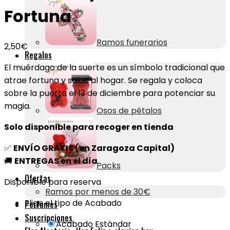
Fortuna
Ramos funerarios
2,50
€
Regalos
El muérdago de la suerte es un símbolo tradicional que
atrae fortuna y salud al hogar. Se regala y coloca
sobre la puerta el 13 de diciembre para potenciar su
magia.
Osos de pétalos
Solo disponible para recoger en tienda
✅
ENVÍO GRATIS (en Zaragoza Capital)
🚚
ENTREGAS en el día
Packs
Ofertas
Disponible para reserva
Ramos por menos de 30€
Elige el tipo de Acabado
Perfumes
Suscripciones
Acabado Estándar