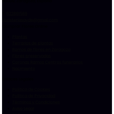
50009
,
Zaragoza, España
T:
622861589
floristeriasayde@gmail.com
Comprar Flores Online
Plantas
Terrarios de plantas
Ramos de flores en Zaragoza
Flores preservadas
Coronas Ramos Centros funerarios
Nacimiento
Enlaces Legales
Política de Cookies
Política de Privacidad
Términos y Condiciones
Aviso Legal