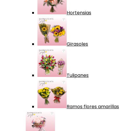
Hortensias
Girasoles
Tulipanes
Ramos flores amarillas