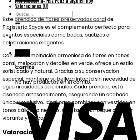
Flor Aleatoria- Haz Feliz a alguien hoy
Coral
Valoraciones (0)
|
Buscar
Elegancia
Este
prendido de flores preservadas coral
de
por:
Natural
Floristería Sayde
es el complemento perfecto para
cantidad
eventos especiales como bodas, bautizos o
celebraciones elegantes.
0,00
€
Con una combinación armoniosa de flores en tonos
coral, melocotón y detalles en verde, ofrece un estilo
Carrito
sofisticado y natural. Gracias a su conservación
especial, mantiene su belleza intacta sin necesidad de
No hay productos en el carrito.
agua ni cuidados adicionales. Cada prendido está
diseñado artesanalmente, asegurando un acabado
único y exclusivo. Ideal para combinar con vestidos en
tonos cálidos o neutros, aportando un toque de color
vibrante y delicado.
Valoraciones