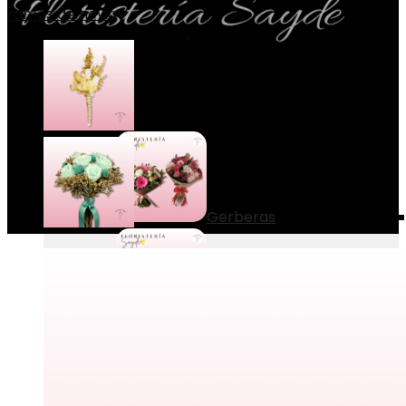
ramos de novia
Menú
Ramos
Gerberas
Lilium