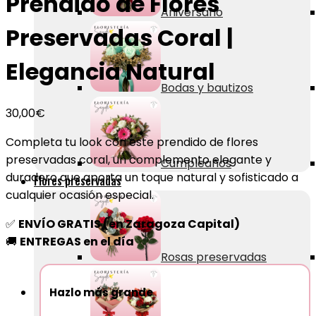
Prendido de Flores
Aniversario
Preservadas Coral |
Elegancia Natural
Bodas y bautizos
30,00
€
Completa tu look con este prendido de flores
preservadas coral, un complemento elegante y
Cumpleaños
duradero que aporta un toque natural y sofisticado a
Flores preservadas
cualquier ocasión especial.
✅
ENVÍO GRATIS (en Zaragoza Capital)
🚚
ENTREGAS en el día
Rosas preservadas
Hazlo más grande