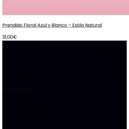
Prendido Floral Azul y Blanco – Estilo Natural
31,00
€
Floristería Sayde
Puedes contar con Flores y Plantas Sayde para todo tipo de
arreglos florales y de plantas: bodas, bautizos, comuniones,
reuniones, bodas de plata, aniversarios, nacimientos, fiestas,
regalos, funerales, decir te quiero…..etc
Mapa de Sitio
Contacto
Floristería Sayde Zaragoza
Avenida de San Juan Bosco, 18