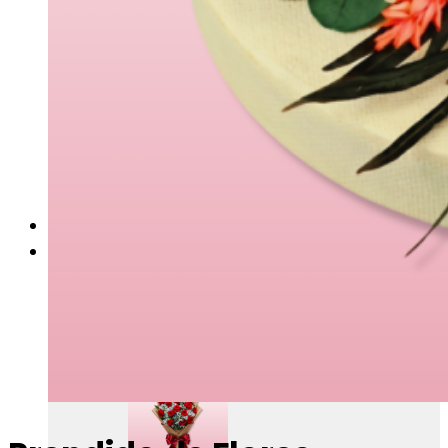
Ramos divertidos
Personalizados
Rosas
Celebraciones
San valentín