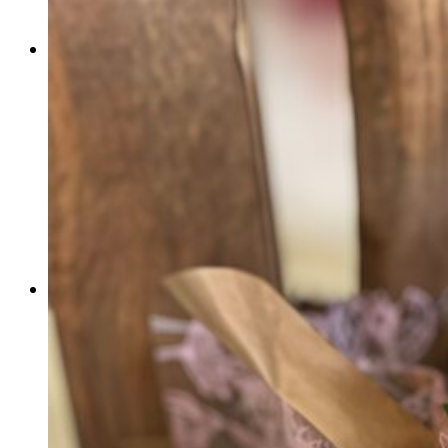
Ramos preservados
Plantas
Arreglos con plantas
Plantas de temporada
Coronas Ramos Centros funerarios
Centros fúnebres
Coronas funebres