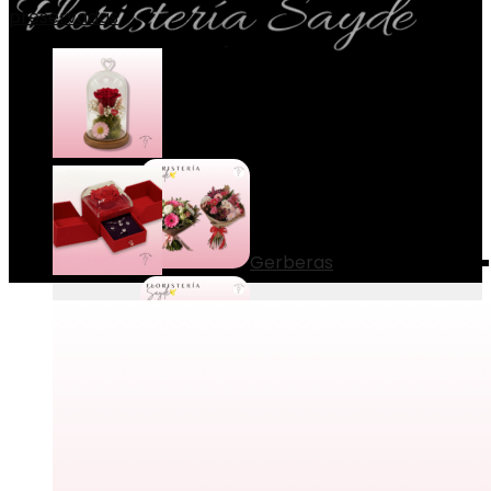
preservadas
Menú
Ramos
Gerberas
Lilium