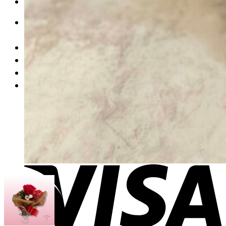
Flor Aleatoria- Haz Feliz a alguien hoy
Buscar
por:
0,00
€
Carrito
No hay productos en el carrito.