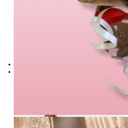
Ramos divertidos
Personalizados
Rosas
Celebraciones
San valentín