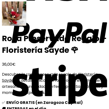
Rosa Preservada Regalo –
Floristería Sayde 🌹
36,00
€
Descubre la rosa preservada regalo de
Floristería
Sayde
: un detalle único con rosa roja premium, diseño
artesanal y durabilidad. Perfecta para San Valentín y
momentos especiales. 🌹
✅
ENVÍO GRATIS (en Zaragoza Capital)
🚚
ENTREGAS en el día