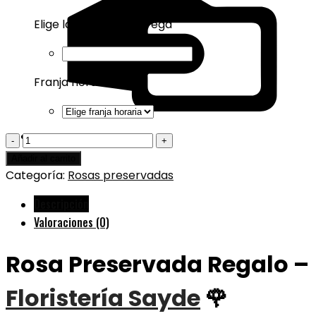
Elige la fecha de entrega
Franja horaria
Rosa
Preservada
Añadir al carrito
Regalo
Categoría:
Rosas preservadas
-
Descripción
Floristería
Valoraciones (0)
Sayde
🌹
Rosa Preservada Regalo –
cantidad
Floristería Sayde
🌹