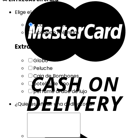
Elige el tipo de Acabado
Acabado Estándar
Acabado Prémium
Extras
Globo
Peluche
Caja de Bombones
botella de vino rioja
perfume árabe de lujo
¿Quieres añadir una dedicatoria?