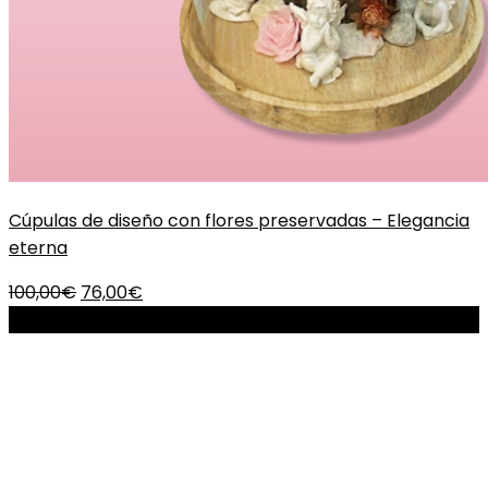
Cúpulas de diseño con flores preservadas – Elegancia
eterna
El
El
100,00
€
76,00
€
precio
precio
-36%
original
actual
era:
es:
100,00€.
76,00€.