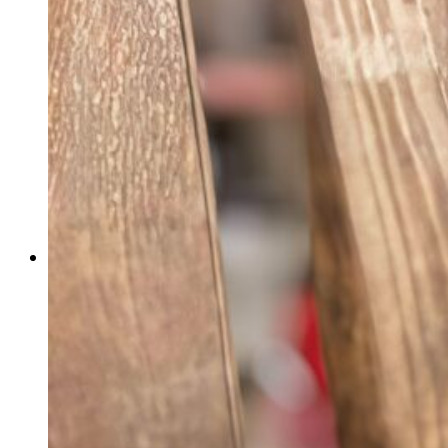
Aniversario
Bodas y bautizos
Cumpleaños
Flores preservadas
Rosas preservadas