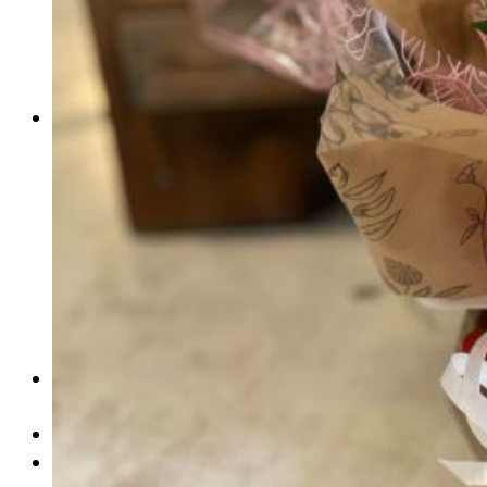
Ramos funerarios
Regalos
Osos de pétalos
Packs
Ofertas
Ramos por menos de 30€
Perfumes
Suscripciones