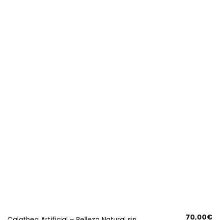
70,00
€
Calathea Artificial – Belleza Natural sin