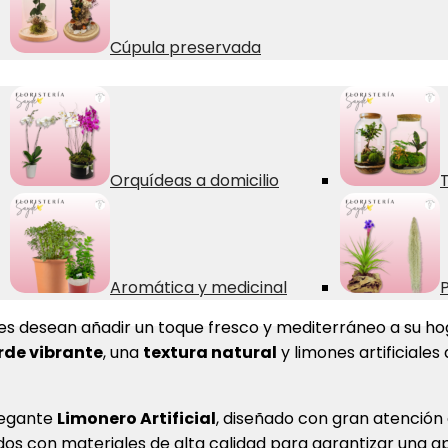
Cúpula preservada
Orquídeas a domicilio
T
Aromática y medicinal
P
es desean añadir un toque fresco y mediterráneo a su hog
rde vibrante
, una
textura natural
y limones artificiales
legante
Limonero Artificial
, diseñado con gran atención a
ados con materiales de alta calidad para garantizar una a