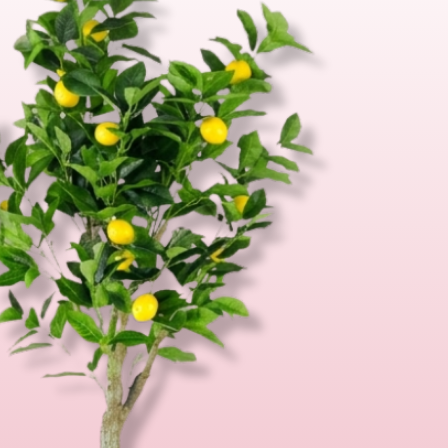
Girasoles
Tulipanes
Ramos flores amarillas