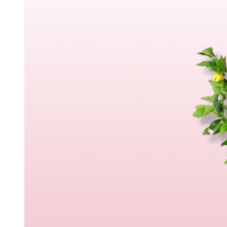
Margaritas
Claveles
Ramos Premium
Ramos de novia