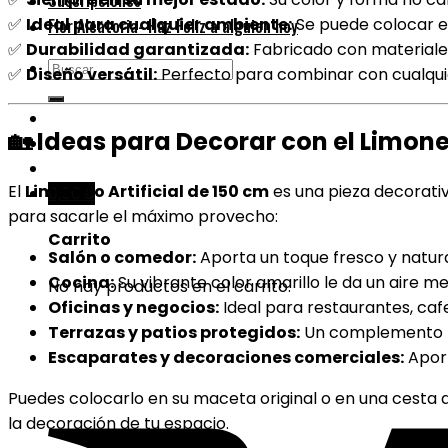
Suscripciones
✅
Ideal para cualquier ambiente:
Se puede colocar en
Flor Aleatoria- Haz Feliz a alguien hoy
✅
Durabilidad garantizada:
Fabricado con materiales 
Buscar
✅
Diseño versátil:
Perfecto para combinar con cualquie
por:
🏡
Ideas para Decorar con el Limoner
El
Limonero Artificial de 150 cm
es una pieza decorativ
0,00
€
para sacarle el máximo provecho:
Carrito
Salón o comedor:
Aporta un toque fresco y natura
Cocina:
Su vibrante color amarillo le da un aire m
No hay productos en el carrito.
Oficinas y negocios:
Ideal para restaurantes, caf
Terrazas y patios protegidos:
Un complemento pe
Escaparates y decoraciones comerciales:
Aport
Puedes colocarlo en su maceta original o en una cesta
la decoración de tu espacio.