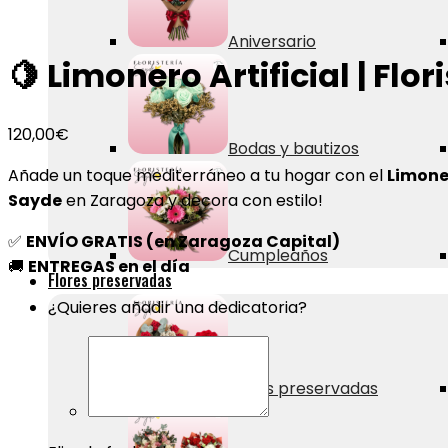
Aniversario
🍋 Limonero Artificial | Flo
120,00
€
Bodas y bautizos
Añade un toque mediterráneo a tu hogar con el
Limoner
Sayde
en Zaragoza y decora con estilo!
✅
ENVÍO GRATIS (en Zaragoza Capital)
Cumpleaños
🚚
ENTREGAS en el día
Flores preservadas
¿Quieres añadir una dedicatoria?
Rosas preservadas