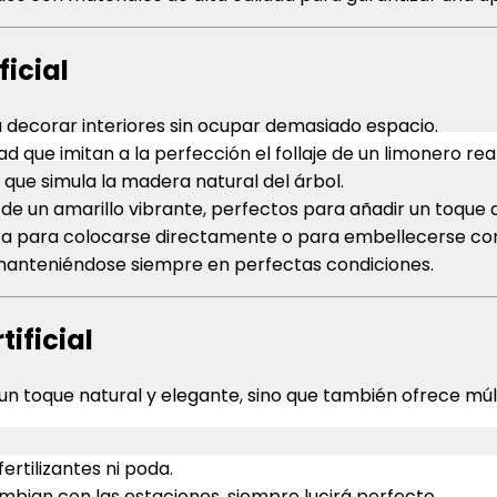
ficial
ra decorar interiores sin ocupar demasiado espacio.
ad que imitan a la perfección el follaje de un limonero real
ue simula la madera natural del árbol.
e un amarillo vibrante, perfectos para añadir un toque d
sta para colocarse directamente o para embellecerse co
, manteniéndose siempre en perfectas condiciones.
ificial
un toque natural y elegante, sino que también ofrece mú
ertilizantes ni poda.
mbian con las estaciones, siempre lucirá perfecto.