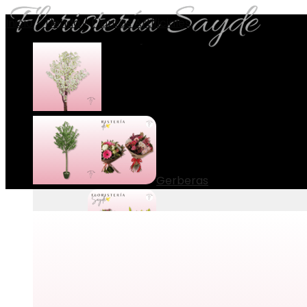
Inicio
/
Tienda
/
Plantas Artificiales
Menú
Ramos
Gerberas
Lilium