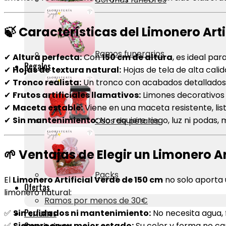
🍃
Características del Limonero Arti
Ramos funerarios
✔
Altura perfecta:
Con
150 cm de altura
, es ideal pa
Regalos
✔
Hojas de textura natural:
Hojas de tela de alta calid
✔
Tronco realista:
Un tronco con acabados detallados q
✔
Frutos artificiales llamativos:
Limones decorativos d
✔
Maceta estable:
Viene en una maceta resistente, li
✔
Sin mantenimiento:
No requiere riego, luz ni podas
Osos de pétalos
🌱
Ventajas de Elegir un Limonero Art
Packs
El
Limonero Artificial Verde de 150 cm
no solo aporta 
Ofertas
limonero natural:
Ramos por menos de 30€
Perfumes
✅
Sin cuidados ni mantenimiento:
No necesita agua, f
✅
Siempre en su mejor estado:
Su color y forma no ca