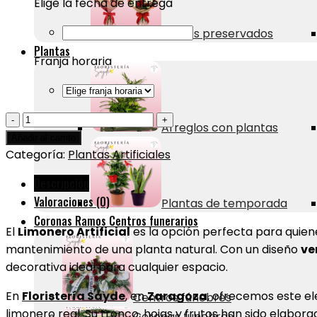
Elige la fecha de entrega
Ramos preservados
Plantas
Franja horaria
🍋
Arreglos con plantas
Limonero
Añadir al carrito
Artificial
Categoría:
Plantas Artificiales
|
Descripción
Floristería
Valoraciones (0)
Plantas de temporada
Sayde
Coronas Ramos Centros funerarios
|
El
Limonero Artificial
es la opción perfecta para quien
Zaragoza
mantenimiento de una planta natural. Con un diseño
ve
cantidad
decorativa ideal para cualquier espacio.
En
Floristería Sayde
, en
Zaragoza
, ofrecemos este e
Centros fúnebres
limonero real. Su tronco, hojas y frutos han sido elabor
Coronas funebres